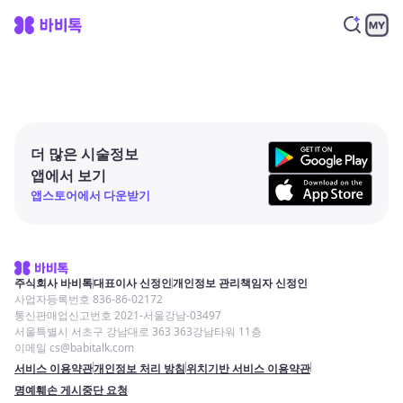
더 많은 시술정보
앱에서 보기
앱스토어에서 다운받기
주식회사 바비톡
대표이사 신정인
개인정보 관리책임자 신정인
사업자등록번호 836-86-02172
통신판매업신고번호 2021-서울강남-03497
서울특별시 서초구 강남대로 363 363강남타워 11층
이메일 cs@babitalk.com
서비스 이용약관
개인정보 처리 방침
위치기반 서비스 이용약관
명예훼손 게시중단 요청