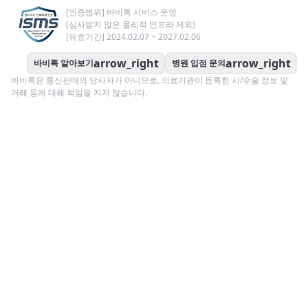
[인증범위] 바비톡 서비스 운영
(심사받지 않은 물리적 인프라 제외)
[유효기간] 2024.02.07 ~ 2027.02.06
arrow_right
arrow_right
바비톡 알아보기
병원 입점 문의
바비톡은 통신판매의 당사자가 아니므로, 의료기관이 등록한 시/수술 정보 및
거래 등에 대해 책임을 지지 않습니다.