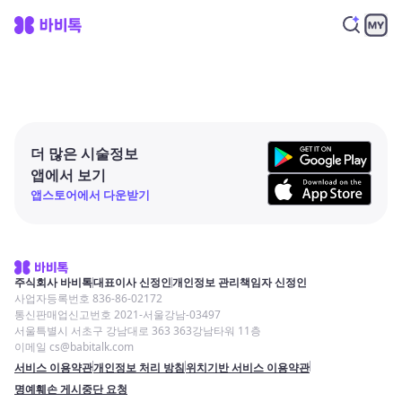
더 많은 시술정보
앱에서 보기
앱스토어에서 다운받기
주식회사 바비톡
대표이사 신정인
개인정보 관리책임자 신정인
사업자등록번호 836-86-02172
통신판매업신고번호 2021-서울강남-03497
서울특별시 서초구 강남대로 363 363강남타워 11층
이메일 cs@babitalk.com
서비스 이용약관
개인정보 처리 방침
위치기반 서비스 이용약관
명예훼손 게시중단 요청