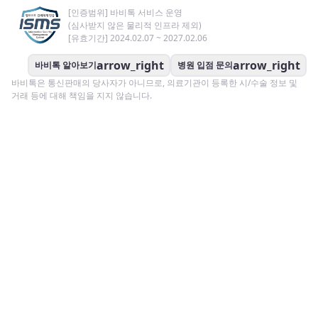
[인증범위] 바비톡 서비스 운영
(심사받지 않은 물리적 인프라 제외)
[유효기간] 2024.02.07 ~ 2027.02.06
arrow_right
arrow_right
바비톡 알아보기
병원 입점 문의
바비톡은 통신판매의 당사자가 아니므로, 의료기관이 등록한 시/수술 정보 및
거래 등에 대해 책임을 지지 않습니다.