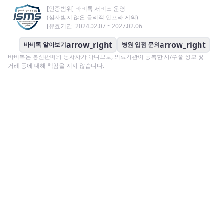
[인증범위] 바비톡 서비스 운영
(심사받지 않은 물리적 인프라 제외)
[유효기간] 2024.02.07 ~ 2027.02.06
arrow_right
arrow_right
바비톡 알아보기
병원 입점 문의
바비톡은 통신판매의 당사자가 아니므로, 의료기관이 등록한 시/수술 정보 및
거래 등에 대해 책임을 지지 않습니다.