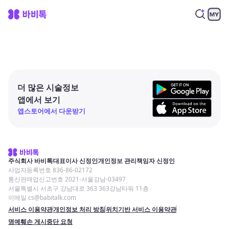
더 많은 시술정보
앱에서 보기
앱스토어에서 다운받기
주식회사 바비톡
대표이사 신정인
개인정보 관리책임자 신정인
사업자등록번호 836-86-02172
통신판매업신고번호 2021-서울강남-03497
서울특별시 서초구 강남대로 363 363강남타워 11층
이메일 cs@babitalk.com
서비스 이용약관
개인정보 처리 방침
위치기반 서비스 이용약관
명예훼손 게시중단 요청