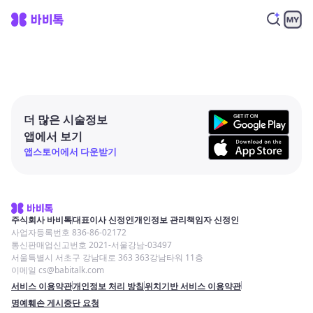
더 많은 시술정보
앱에서 보기
앱스토어에서 다운받기
주식회사 바비톡
대표이사 신정인
개인정보 관리책임자 신정인
사업자등록번호 836-86-02172
통신판매업신고번호 2021-서울강남-03497
서울특별시 서초구 강남대로 363 363강남타워 11층
이메일 cs@babitalk.com
서비스 이용약관
개인정보 처리 방침
위치기반 서비스 이용약관
명예훼손 게시중단 요청