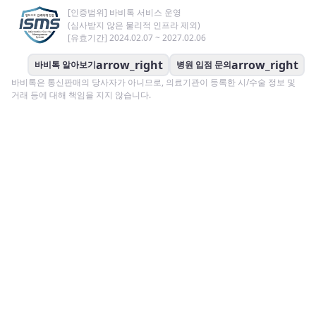
[인증범위] 바비톡 서비스 운영
(심사받지 않은 물리적 인프라 제외)
[유효기간] 2024.02.07 ~ 2027.02.06
arrow_right
arrow_right
바비톡 알아보기
병원 입점 문의
바비톡은 통신판매의 당사자가 아니므로, 의료기관이 등록한 시/수술 정보 및
거래 등에 대해 책임을 지지 않습니다.