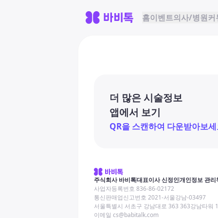
홈
이벤트
의사/병원
커
더 많은 시술정보
앱에서 보기
QR을 스캔하여 다운받아보세
주식회사 바비톡
대표이사 신정인
개인정보 관리
사업자등록번호 836-86-02172
통신판매업신고번호 2021-서울강남-03497
서울특별시 서초구 강남대로 363 363강남타워 
이메일 cs@babitalk.com