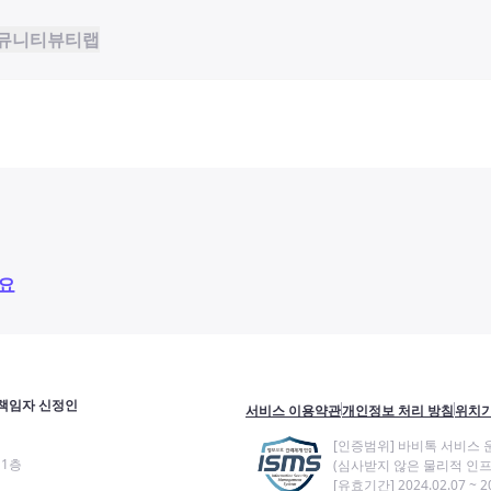
뮤니티
뷰티랩
요
책임자 신정인
서비스 이용약관
개인정보 처리 방침
위치기
[인증범위] 바비톡 서비스 
11층
(심사받지 않은 물리적 인프
[유효기간] 2024.02.07 ~ 20