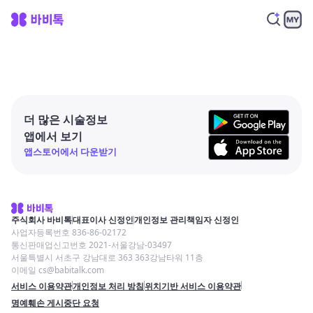
더 많은 시술정보
앱에서 보기
앱스토어에서 다운받기
주식회사 바비톡
대표이사 신정인
개인정보 관리책임자 신정인
사업자등록번호 836-86-02172
통신판매업신고번호 2021-서울강남-03497
서울특별시 서초구 강남대로 363 363강남타워 11층
이메일 cs@babitalk.com
서비스 이용약관
개인정보 처리 방침
위치기반 서비스 이용약관
명예훼손 게시중단 요청