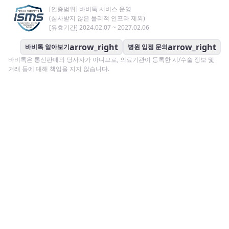
[인증범위] 바비톡 서비스 운영
(심사받지 않은 물리적 인프라 제외)
[유효기간] 2024.02.07 ~ 2027.02.06
arrow_right
arrow_right
바비톡 알아보기
병원 입점 문의
바비톡은 통신판매의 당사자가 아니므로, 의료기관이 등록한 시/수술 정보 및
거래 등에 대해 책임을 지지 않습니다.